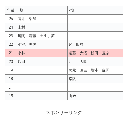
年齢
1期
2期
25
菅井、梨加
24
上村
23
尾関、齋藤、土生、茜
22
小池、理佐
関、田村
21
小林
遠藤、大沼、松田、麗奈
20
原田
井上、大園
19
武元、藤吉、増本、森田
18
幸阪
…
15
山﨑
スポンサーリンク