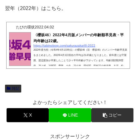
翌年（2022年）はこちら。
たびの環状
2022.04.02
〈櫻坂46〉2022年4月版メンバーの年齢順早見表・平
均年齢は22歳。
https://tabinoloop.com/sakurazaka46-2022
2022年度当初（令和4年4月1日時点）の櫻坂46（旧・欅坂46）のメンバー年齢早見表
をまとめました。2022年4月1日現在の平均は21.87歳となりました。前年度には守屋
茜、渡辺梨加が卒業したことで少々平均年齢が下がっています。年齢1期2期26菅
井 25上村 24尾関、齋藤、土生 23小池、理佐関、田村22小林遠藤、大沼、松
田、麗奈21原田井上、大園20 武元、藤吉、増本、森田19 幸阪… 16 山﨑各
期別の生まれ年度と平均年齢各期別の生まれ年度と平均年齢は以下のようになって
います。1期 平均年齢23.6歳上村莉菜 1996年度 25歳尾...
雑記
よかったらシェアしてください！
X
LINE
コピー
スポンサーリンク