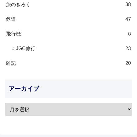
旅のきろく
38
鉄道
47
飛行機
6
＃JGC修行
23
雑記
20
アーカイブ