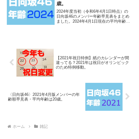
歳。
2024年度当初（令和6年4月1日時点）の
日向坂46のメンバー年齢早見表をまとめ
ました。2024年4月1日現在の平均年齢は
21.24歳（およそ21歳）となりました。前
年度(2023年度)には1期生の潮・影山が卒
業し、4期生の岸が活動辞退とな...
【2021年祝日特例】紙のカレンダーが間
違ってる？2021年は祝日がオリンピック
のため特例移動。
〈日向坂46〉2021年4月版メンバーの年
齢順早見表・平均年齢は20歳。
ホーム
雑記