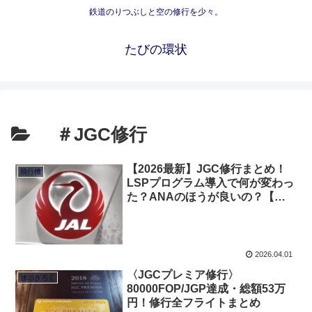
鉄道のりつぶしと空の修行を少々。
たびの環状
＃JGC修行
【2026最新】JGC修行まとめ！
飛行機
LSPプログラム導入で何が変わっ
た？ANAのほうが良いの？【失
敗しない完全ガイド】
2026.04.01
〈JGCプレミア修行〉
旅のきろく
80000FOP/JGP達成・総額53万
円！修行全フライトまとめ