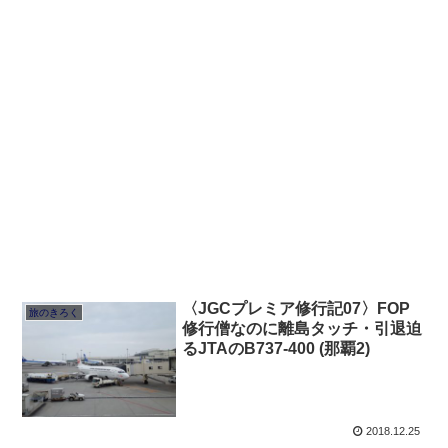
〈JGCプレミア修行記07〉FOP
旅のきろく
修行僧なのに離島タッチ・引退迫
るJTAのB737-400 (那覇2)
2018.12.25