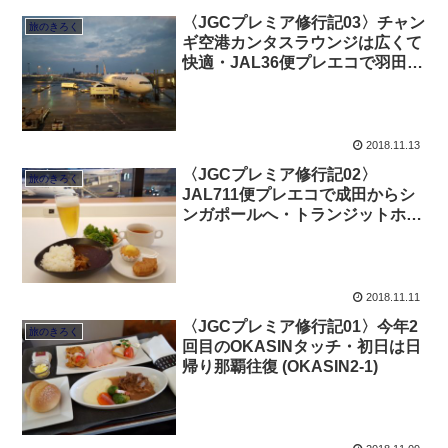
〈JGCプレミア修行記03〉チャン
旅のきろく
ギ空港カンタスラウンジは広くて
快適・JAL36便プレエコで羽田へ
(OKASIN2-3)
2018.11.13
〈JGCプレミア修行記02〉
旅のきろく
JAL711便プレエコで成田からシ
ンガポールへ・トランジットホテ
ル「アエロテル」は快適
(OKASIN2-2)
2018.11.11
〈JGCプレミア修行記01〉今年2
旅のきろく
回目のOKASINタッチ・初日は日
帰り那覇往復 (OKASIN2-1)