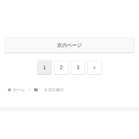
次のページ
次
1
2
3
へ
ホーム
＃JGC修行