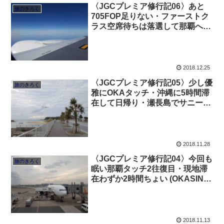
〈JGCプレミア修行記06〉あと
旅のきろく
705FOP足りない・ファーストク
ラス空席待ちは落選して那覇へ
(那覇1)
2018.12.25
〈JGCプレミア修行記05〉少し優
旅のきろく
雅にOKAタッチ・沖縄に5時間滞
在して日帰り・瀬長島でサニーゴ
GET
2018.11.28
〈JGCプレミア修行記04〉今回も
旅のきろく
眠い那覇タッチ2往復目・現地滞
在わずか2時間ちょい (OKASIN2-
4)
2018.11.13