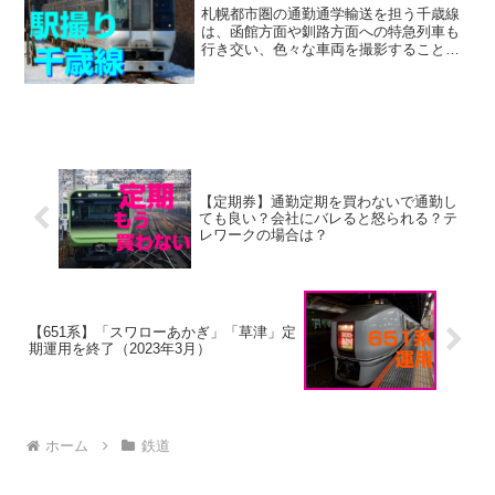
札幌都市圏の通勤通学輸送を担う千歳線
は、函館方面や釧路方面への特急列車も
行き交い、色々な車両を撮影することが
できます。本記事では千歳線の「駅撮
り」撮影地を紹介します。
【定期券】通勤定期を買わないで通勤し
ても良い？会社にバレると怒られる？テ
レワークの場合は？
【651系】「スワローあかぎ」「草津」定
期運用を終了（2023年3月）
ホーム
鉄道