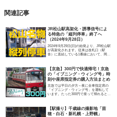
関連記事
JR松山駅高架化・誘導信号によ
鉄道
る特急の「縦列停車」終了へ
（2024年9月28日）
2024年9月29日(日)の始発より、JR松山駅
が高架化されます。従来は改札口（駅
舎）に直結している1番線において、岡
山・高松方面の特急「しおかぜ・いしづ
ち」と、宇和島方面の特急「宇和海」
を"縦列停車"の形で接続をとっていまし
【京急】300円で快適帰宅！京急
鉄道
たが、高架化後...
の「イブニング・ウィング号」時
刻や座席指定券の購入方法まとめ
京急では平日の夕方～夜に全車指定席の
「イブニング・ウィング号」を運転して
います。たった300円で座って帰れるとて
も快適な帰宅列車「イブニング・ウィン
グ号」の乗りかたや特徴をまとめまし
た。
【駅撮り】千歳線の撮影地「苗
鉄道
穂・白石・新札幌・上野幌」