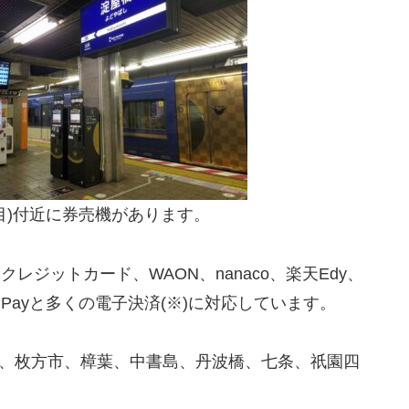
両目)付近に券売機があります。
か、クレジットカード、WAON、nanaco、楽天Edy、
eChat Payと多くの電子決済(※)に対応しています。
橋、枚方市、樟葉、中書島、丹波橋、七条、祇園四