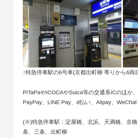
↑特急停車駅の6号車(京都出町柳 寄りから6
PiTaPaやICOCAやSuica等の交通系ICのほ
PayPay、LINE Pay、d払い、Alipay、W
(※)特急停車駅：淀屋橋、北浜、天満橋、京
条、三条、出町柳